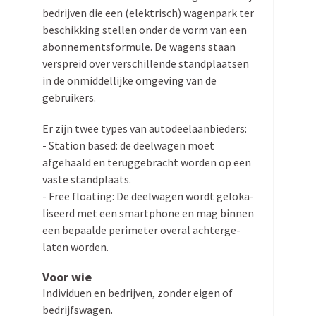
bedrijven die een (elektrisch) wagenpark ter
Zoeken
beschikking stellen onder de vorm van een
naar:
abonne­ments­formule. De wagens staan
verspreid over verschil­lende stand­plaatsen
in de onmid­del­lijke omgeving van de
gebruikers.
Er zijn twee types van autodeelaanbieders:
- Station based: de deelwagen moet
afgehaald en terug­ge­bracht worden op een
vaste standplaats.
- Free floating: De deelwagen wordt geloka­
li­seerd met een smartphone en mag binnen
een bepaalde perimeter overal achter­ge­
laten worden.
Voor wie
Individuen en bedrijven, zonder eigen of
bedrijfswagen.