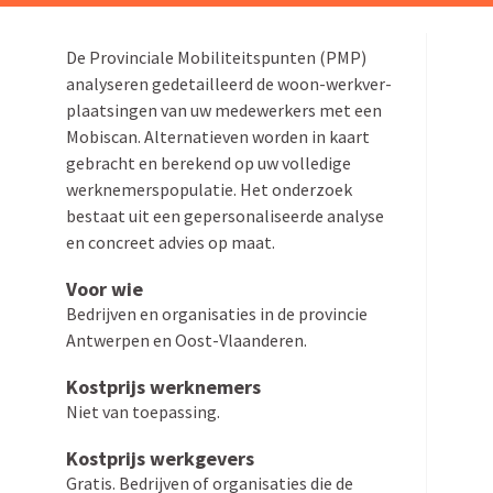
Zoeken
naar:
De Provin­ciale Mobili­teits­punten (PMP)
analy­seren gedetail­leerd de woon-werkver­
plaat­­singen van uw medewerkers met een
Mobiscan. Alter­na­tieven worden in kaart
gebracht en berekend op uw volledige
werkne­mers­po­pu­latie. Het onderzoek
bestaat uit een geper­so­na­li­seerde analyse
en concreet advies op maat.
Voor wie
Bedrijven en organi­saties in de provincie
Antwerpen en Oost-Vlaanderen.
Kostprijs werknemers
Niet van toepassing.
Kostprijs werkgevers
Gratis. Bedrijven of organi­saties die de