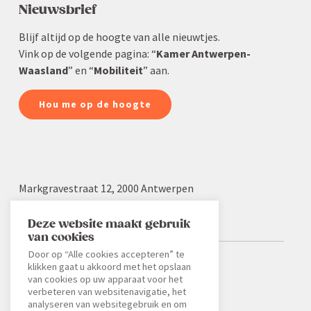
Nieuws­brief
Blijf altijd op de hoogte van alle nieuwtjes.
Vink op de volgende pagina: “
Kamer Antwerpen-
Waasland
” en “
Mobiliteit
” aan.
Hou me op de hoogte
Markgra­vestraat 12, 2000 Antwerpen
03 232 22 19
info.aw@voka.be
Deze website maakt gebruik
van cookies
Door op “Alle cookies accepteren” te
klikken gaat u akkoord met het opslaan
Kleine Laan 28, 9100 Sint-Niklaas
van cookies op uw apparaat voor het
verbeteren van websitenavigatie, het
03 776 34 64
analyseren van websitegebruik en om
info.waasland@voka.be