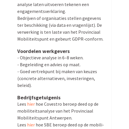
analyse laten uitvoeren tekenen een
engagementsverklaring.
Bedrijven of organi­saties stellen gegevens
ter beschikking (via data en vragen­lijst). De
verwerking is ten laste van het Provin­ciaal
Mobili­teitspunt en gebeurt GDPR-conform.
Voordelen werkgevers
- Objec­tieve analyse in 6–8 weken.
- Begeleiding en advies op maat.
- Goed vertrekpunt bij maken van keuzes
(concrete alter­na­tieven, inves­te­ringen,
beleid).
Bedrijfs­ge­tui­genis
Lees
hier
hoe Covestro beroep deed op de
mobili­teits­analyse van het Provin­ciaal
Mobili­teitspunt Antwerpen.
Lees
hier
hoe SBE beroep deed op de mobili­