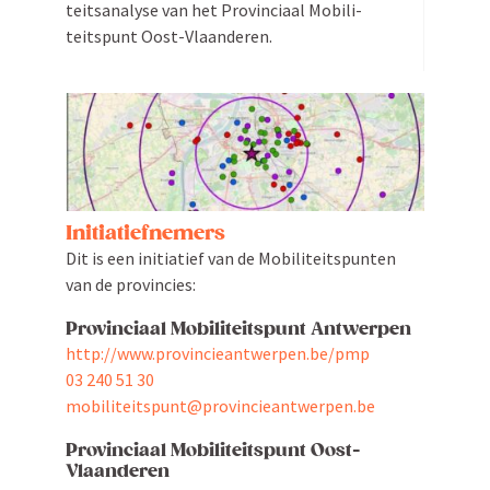
teits­analyse van het Provin­ciaal Mobili­
teitspunt Oost-Vlaanderen.
Initi­a­tief­nemers
Dit is een initi­atief van de Mobili­teits­punten
van de provincies:
Provin­ciaal Mobili­teitspunt Antwerpen
http://www.provincieantwerpen.be/pmp
03 240 51 30
mobiliteitspunt@provincieantwerpen.be
Provin­ciaal Mobili­teitspunt Oost-
Vlaanderen