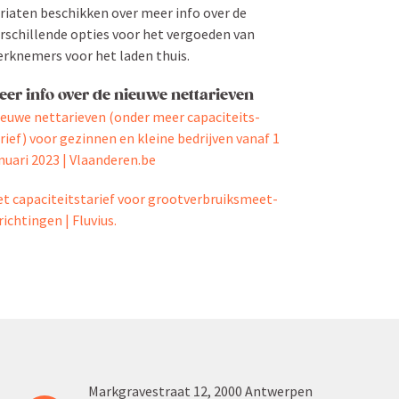
­riaten beschikken over meer info over de
rschil­lende opties voor het vergoeden van
rknemers voor het laden thuis.
eer info over de nieuwe nettarieven
euwe netta­rieven (onder meer capaci­teits­
rief) voor gezinnen en kleine bedrijven vanaf 1
nuari 2023 | Vlaanderen.be
t capaci­teits­tarief voor groot­ver­bruik­smeet­
­rich­tingen | Fluvius.
Markgra­vestraat 12, 2000 Antwerpen