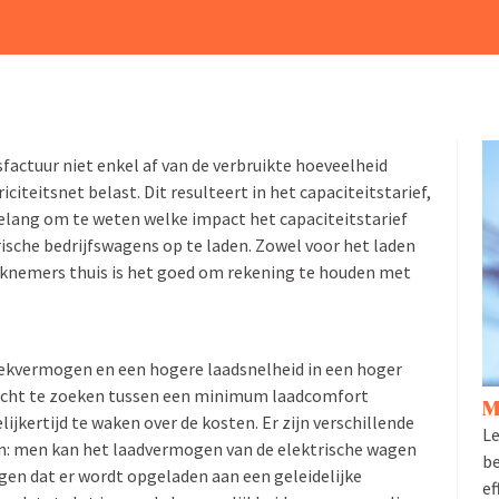
ts­factuur niet enkel af van de verbruikte hoeveelheid
ci­teitsnet belast. Dit resul­teert in het capaci­teits­tarief,
n belang om te weten welke impact het
capaci­teits­tarief
sche bedrijfs­wagens op te laden. Zowel voor het laden
werknemers thuis is het goed om rekening te houden met
piekver­mogen en een hogere laadsnelheid in een hoger
wicht te zoeken tussen een minimum laadcomfort
M
j­kertijd te waken over de kosten. Er zijn verschil­lende
Le
n: men kan het laadver­mogen van de elektrische wagen
be
en dat er wordt opgeladen aan een gelei­de­lijke
ef