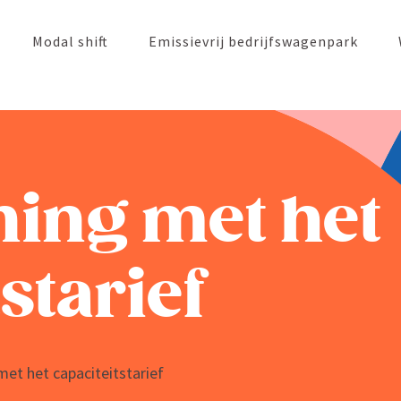
Modal shift
Emissievrij bedrijfs­wa­genpark
ning met het
starief
et het capaciteitstarief