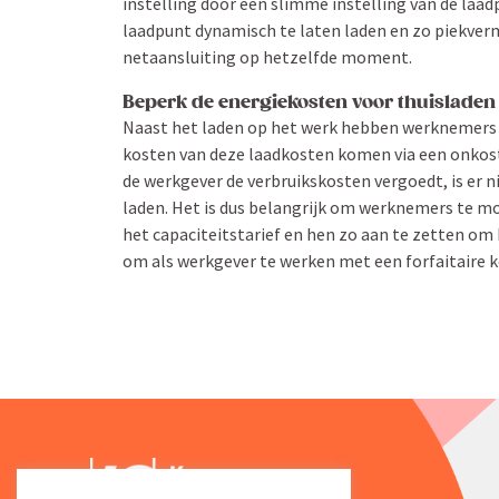
instelling door een slimme instelling van de laad
laadpunt dynamisch te laten laden en zo piekver­m
netaan­sluiting op hetzelfde moment.
Beperk de energie­kosten voor thuisladen
Naast het laden op het werk hebben werknemers ve
kosten van deze laadkosten komen via een onkos­t
de werkgever de verbruiks­kosten vergoedt, is er 
laden. Het is dus belangrijk om werknemers te m
het capaci­teits­tarief en hen zo aan te zetten o
om als werkgever te werken met een forfai­taire 