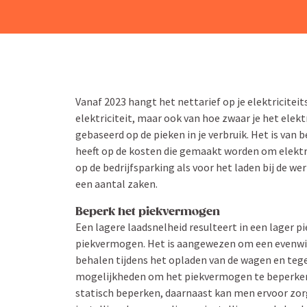
Vanaf 2023 hangt het nettarief op je elektri­ci­tei
elektri­citeit, maar ook van hoe zwaar je het elektri­
gebaseerd op de pieken in je verbruik. Het is va
heeft op de kosten die gemaakt worden om elektri
op de bedrijfs­parking als voor het laden bij de 
een aantal zaken.
Beperk het piekvermogen
Een lagere laadsnelheid resul­teert in een lager 
piekver­mogen. Het is aange­wezen om een even
behalen tijdens het opladen van de wagen en tegeli
mogelijk­heden om het piekver­mogen te beperke
statisch beperken, daarnaast kan men ervoor zorg