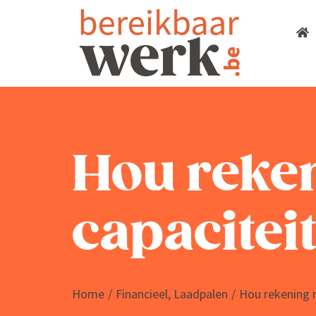
Skip
to
content
Hou reke
capaciteit
Home
/
Finan­cieel
,
Laadpalen
/
Hou rekening m