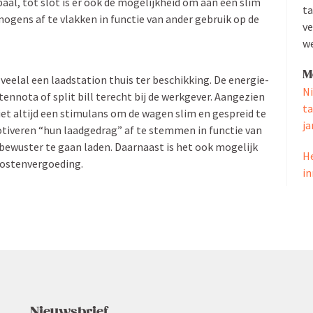
paal, tot slot is er ook de mogelijkheid om aan een slim
ta
ogens af te vlakken in functie van ander gebruik op de
ve
we
M
elal een laadstation thuis ter beschikking. De energie­
Ni
ennota of split bill terecht bij de werkgever. Aangezien
ta
niet altijd een stimulans om de wagen slim en gespreid te
ja
otiveren “hun laadgedrag” af te stemmen in functie van
m bewuster te gaan laden. Daarnaast is het ook mogelijk
He
kostenvergoeding.
in
Nieuws­brief