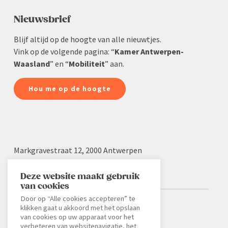
Nieuws­brief
Blijf altijd op de hoogte van alle nieuwtjes.
Vink op de volgende pagina: “
Kamer Antwerpen-
Waasland
” en “
Mobiliteit
” aan.
Hou me op de hoogte
Markgra­vestraat 12, 2000 Antwerpen
03 232 22 19
info.aw@voka.be
Deze website maakt gebruik
van cookies
Door op “Alle cookies accepteren” te
klikken gaat u akkoord met het opslaan
Kleine Laan 28, 9100 Sint-Niklaas
van cookies op uw apparaat voor het
03 776 34 64
verbeteren van websitenavigatie, het