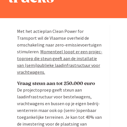
Zoeken
naar:
Met het actieplan Clean Power for
Transport wil de Vlaamse overheid de
omscha­keling naar zero-emissie­­voer­­tuigen
stimu­leren.
Momenteel loopt er een projec­
toproep die steun geeft aan de instal­latie
van (semi)publieke laadinfrastructuur voor
vrachtwagens.
Vraag steun aan tot 250.000 euro
De projec­toproep geeft steun aan
laadinfrastructuur voor bestel­wagens,
vracht­wagens en bussen op je eigen bedrij­
ven­terrein maar ook op (semi-)openbaar
toegan­ke­lijke terreinen. Je kan tot 40% van
de inves­tering voor de plaatsing van