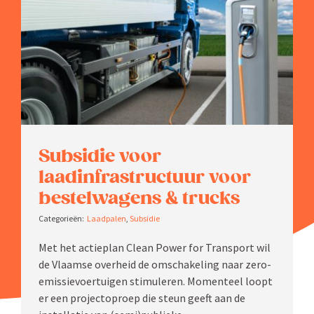
Zoeken
naar:
Subsidie voor
laadinfrastructuur voor
bestel­wagens & trucks
Laadpalen
,
Subsidie
Met het actieplan Clean Power for Transport wil
de Vlaamse overheid de omscha­keling naar zero-
emissie­voer­tuigen stimu­leren. Momenteel loopt
er een projec­toproep die steun geeft aan de