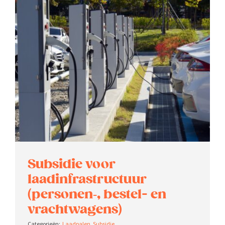
Subsidie voor
laadinfrastructuur
(personen‑, bestel- en
vrachtwagens)
Laadpalen
,
Subsidie