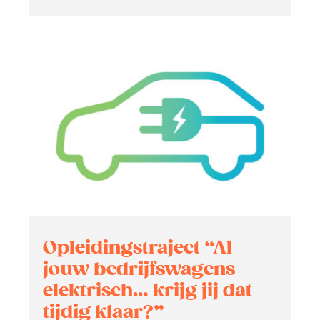
Oplei­dingstraject “Al
jouw bedrijfs­wagens
elektrisch… krijg jij dat
tijdig klaar?”