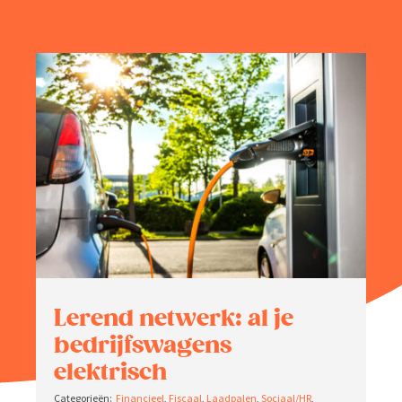
Zoeken
naar:
Lerend netwerk: al je
bedrijfs­wagens
elektrisch
Finan­cieel
,
Fiscaal
,
Laadpalen
,
Sociaal/HR
,