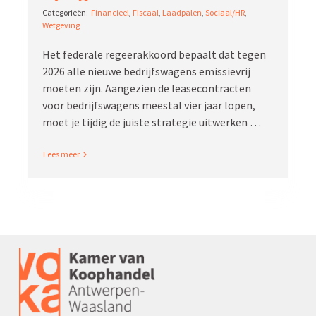
Finan­cieel
,
Fiscaal
,
Laadpalen
,
Sociaal/HR
,
Wetgeving
Het federale regeer­ak­koord bepaalt dat tegen
2026 alle nieuwe bedrijfs­wagens emissievrij
moeten zijn. Aangezien de lease­con­tracten
voor bedrijfs­wagens meestal vier jaar lopen,
moet je tijdig de juiste strategie uitwerken …
Read More