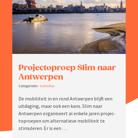
Zoeken
naar:
Projec­toproep Slim naar
Antwerpen
Subsidies
De mobiliteit in en rond Antwerpen blijft een
uitdaging, maar ook een kans. Slim naar
Antwerpen organi­seert al enkele jaren projec­
top­roepen om alter­na­tieve mobiliteit te
stimu­leren. Er is een …