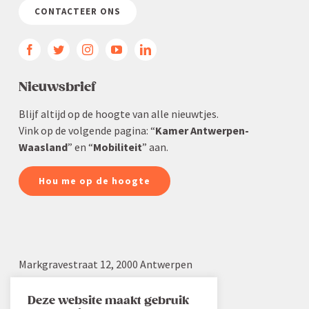
CONTACTEER ONS
Nieuws­brief
Blijf altijd op de hoogte van alle nieuwtjes.
Vink op de volgende pagina: “
Kamer Antwerpen-
Waasland
” en “
Mobiliteit
” aan.
Hou me op de hoogte
Markgra­vestraat 12, 2000 Antwerpen
03 232 22 19
info.aw@voka.be
Deze website maakt gebruik