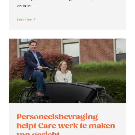
vervoer. …
Read More
Perso­neels­be­vraging
helpt Care werk te maken
van gericht