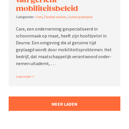
mobiliteitsbeleid
Fiets
,
Flexibel werken
,
Goede praktijken
Care, een onder­neming gespe­ci­a­li­seerd in
schoonmaak op maat, heeft zijn hoofd­zetel in
Deurne. Een omgeving die al geruime tijd
geplaagd wordt door mobili­teits­pro­blemen. Het
bedrijf, dat maatschap­pelijk verant­woord onder­
nemen uitademt, …
Read More
MEER LADEN