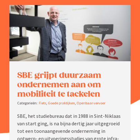
Zoeken
naar:
SBE grijpt duurzaam
onder­nemen aan om
mobiliteit te tackelen
Fiets
,
Goede praktijken
,
Openbaar vervoer
SBE, het studie­bureau dat in 1988 in Sint-Niklaas
van start ging, is na bijna dertig jaar uitge­groeid
tot een toonaan­ge­vende onder­neming in
ontwerp- en uitvoe­rings­studies van grote infra­