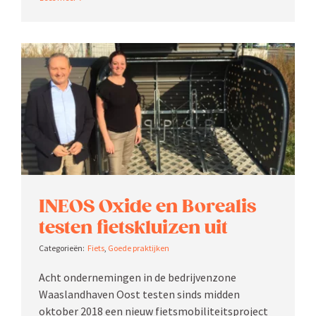
INEOS Oxide en Borealis
testen fiets­kluizen uit
Fiets
,
Goede praktijken
Acht onder­ne­mingen in de bedrij­venzone
Waasland­haven Oost testen sinds midden
oktober 2018 een nieuw fiets­mo­bi­li­teits­project