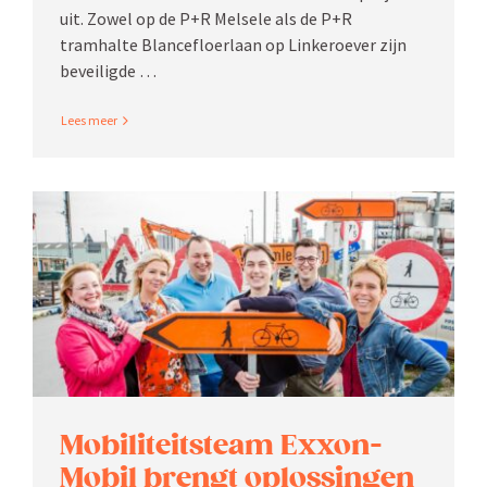
uit. Zowel op de P+R Melsele als de P+R
tramhalte Blance­floerlaan op Linker­oever zijn
beveiligde …
Read More
Mobili­teitsteam Exxon­
Mobil brengt oplos­singen