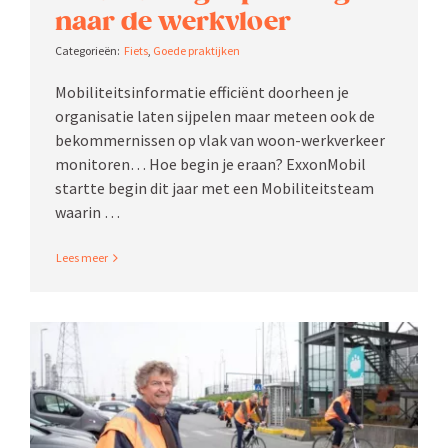
naar de werkvloer
Fiets
,
Goede praktijken
Mobili­teits­in­for­matie efficiënt doorheen je
organi­satie laten sijpelen maar meteen ook de
bekom­mer­nissen op vlak van woon-werkverkeer
monitoren… Hoe begin je eraan? Exxon­Mobil
startte begin dit jaar met een Mobili­teitsteam
waarin …
Read More