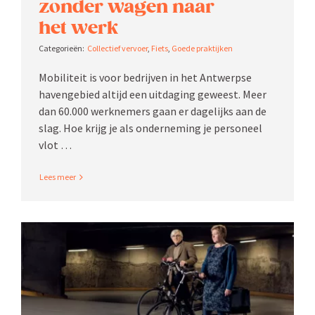
zonder wagen naar
het werk
Collectief vervoer
,
Fiets
,
Goede praktijken
Mobiliteit is voor bedrijven in het Antwerpse
haven­gebied altijd een uitdaging geweest. Meer
dan 60.000 werknemers gaan er dagelijks aan de
slag. Hoe krijg je als onder­neming je personeel
vlot …
Read More