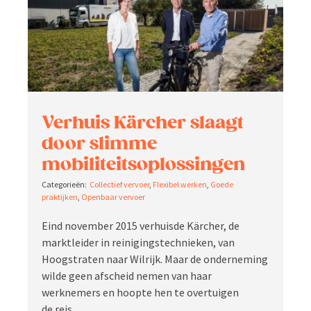
Verhuis Kärcher slaagt
door slimme
mobiliteitsoplossingen
Collectief vervoer
,
Flexibel werken
,
Goede
praktijken
,
Openbaar vervoer
Eind november 2015 verhuisde Kärcher, de
markt­leider in reini­gings­tech­nieken, van
Hoogstraten naar Wilrijk. Maar de onder­neming
wilde geen afscheid nemen van haar
werknemers en hoopte hen te overtuigen
de reis …