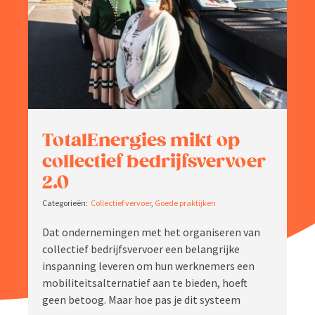
Zoeken
naar:
Total­Energies mikt op
collectief bedrijfs­vervoer
2.0
Collectief vervoer
,
Goede praktijken
Dat onder­ne­mingen met het organi­seren van
collectief bedrijfs­vervoer een belang­rijke
inspanning leveren om hun werknemers een
mobili­teits­al­ter­natief aan te bieden, hoeft
geen betoog. Maar hoe pas je dit systeem