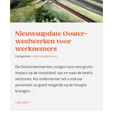
Nieuw­supdate Ooster­
weel­werken voor
werknemers
Infor­ma­tie­bronnen
De Ooster­weel­werken zorgen voor een grote
impact op de mobiliteit van en naar de bedrij­
ven­zones. Als onder­nemer wil u ook uw
personeel zo goed mogelijk op de hoogte
brengen …
Read More