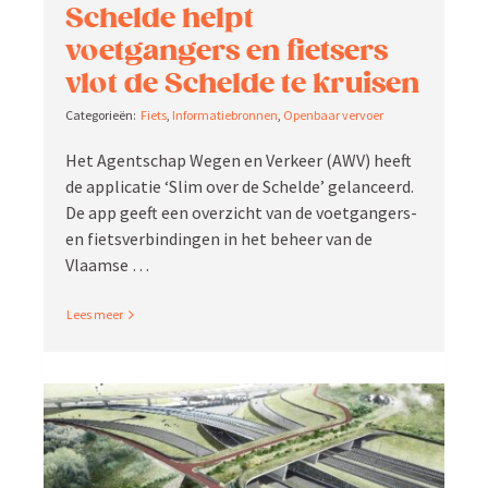
Schelde helpt
voetgangers en fietsers
vlot de Schelde te kruisen
Fiets
,
Infor­ma­tie­bronnen
,
Openbaar vervoer
Het Agent­schap Wegen en Verkeer (AWV) heeft
de appli­catie ‘Slim over de Schelde’ gelan­ceerd.
De app geeft een overzicht van de voetgangers-
en fiets­ver­bin­dingen in het beheer van de
Vlaamse …
Read More