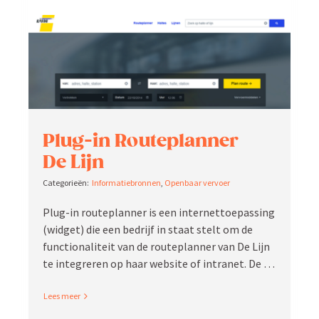
Plug-in Route­planner
De Lijn
Infor­ma­tie­bronnen
,
Openbaar vervoer
Plug-in route­planner is een inter­net­toe­passing
(widget) die een bedrijf in staat stelt om de
functi­o­na­liteit van de route­planner van De Lijn
te integreren op haar website of intranet. De …
Read More