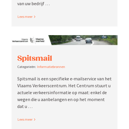
van uw bedrijf …
Read More
Spitsmail
Infor­ma­tie­bronnen
Spitsmail is een speci­fieke e‑mailservice van het
Vlaams Verkeers­centrum. Het Centrum stuurt u
actuele verkeers­in­for­matie op maat: enkel de
wegen die u aanbe­langen en op het moment
dat u …
Read More