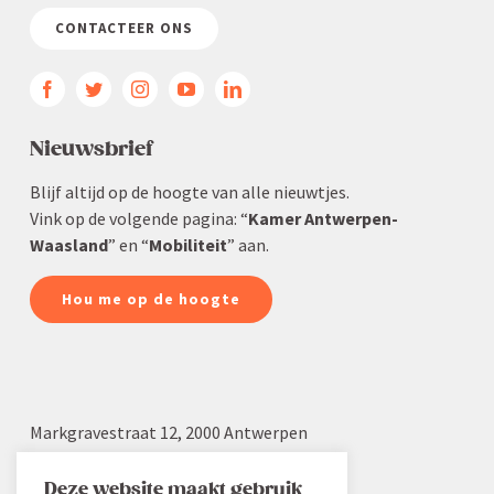
CONTACTEER ONS
Nieuws­brief
Blijf altijd op de hoogte van alle nieuwtjes.
Vink op de volgende pagina: “
Kamer Antwerpen-
Waasland
” en “
Mobiliteit
” aan.
Hou me op de hoogte
Markgra­vestraat 12, 2000 Antwerpen
03 232 22 19
info.aw@voka.be
Deze website maakt gebruik