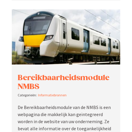
Bereik­baar­heids­module
NMBS
Infor­ma­tie­bronnen
De Bereik­baar­heids­module van de NMBS is een
webpagina die makkelijk kan geïnte­greerd
worden in de website van uw onder­neming. Ze
bevat alle infor­matie over de toegan­ke­lijkheid