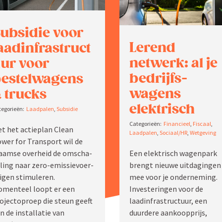
ubsidie voor
Lerend
aadinfrastruct
netwerk: al je
ur voor
bedrijfs­
estel­wagens
wagens
 trucks
elektrisch
Laadpalen
,
Subsidie
Finan­cieel
,
Fiscaal
,
t het actieplan Clean
Laadpalen
,
Sociaal/HR
,
Wetgeving
wer for Transport wil de
Een elektrisch wagenpark
aamse overheid de omscha­
brengt nieuwe uitda­gingen
ling naar zero-emissie­voer­
mee voor je onder­neming.
igen stimu­leren.
Inves­te­ringen voor de
menteel loopt er een
laadinfrastructuur, een
ojec­toproep die steun geeft
duurdere aankoop­prijs,
n de instal­latie van