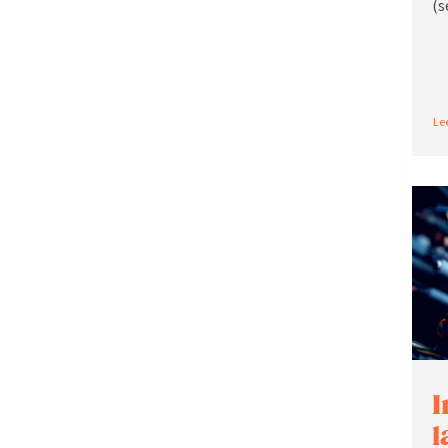
(s
Re
I
l