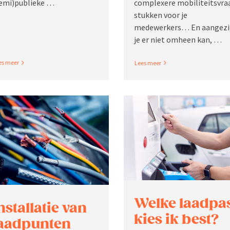
complexere mobili­teits­vra
emi)publieke …
stukken voor je
medewerkers… En aangezi
je er niet omheen kan, …
ad More
Read More
Welke laadpa
nstal­latie van
kies ik best?
aadpunten