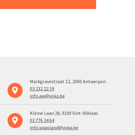
Markgra­vestraat 12, 2000 Antwerpen
03 232 22 19
info.aw@voka.be
Kleine Laan 28, 9100 Sint-Niklaas
03 776 34 64
info.waasland@voka.be