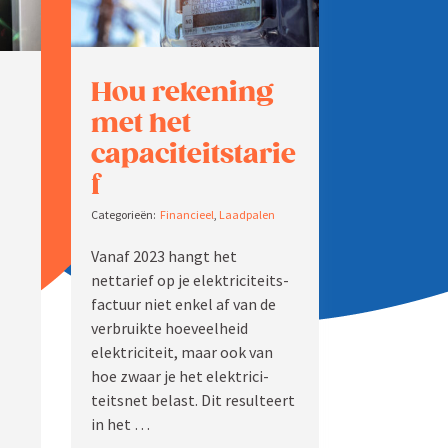
Hou rekening
met het
capaciteitstarie
f
Finan­cieel
,
Laadpalen
Vanaf 2023 hangt het
nettarief op je elektri­ci­teits­
factuur niet enkel af van de
verbruikte hoeveelheid
elektri­citeit, maar ook van
hoe zwaar je het elektri­ci­
teitsnet belast. Dit resul­teert
in het …