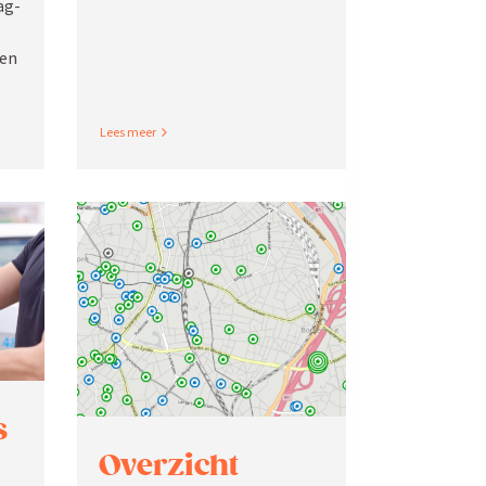
ag­
en
Read More
s
Overzicht