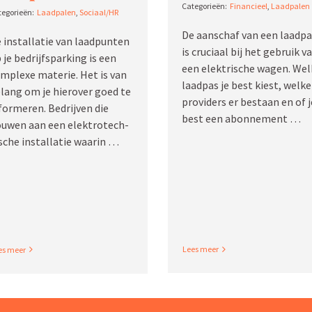
Finan­cieel
,
Laadpalen
Laadpalen
,
Sociaal/HR
De aanschaf van een laadpa
 instal­latie van laadpunten
is cruciaal bij het gebruik v
 je bedrijfs­parking is een
een elektrische wagen. Wel
mplexe materie. Het is van
laadpas je best kiest, welke
lang om je hierover goed te
providers er bestaan en of j
for­meren. Bedrijven die
best een abonnement …
uwen aan een elektro­tech­
sche instal­latie waarin …
Read More
ad More