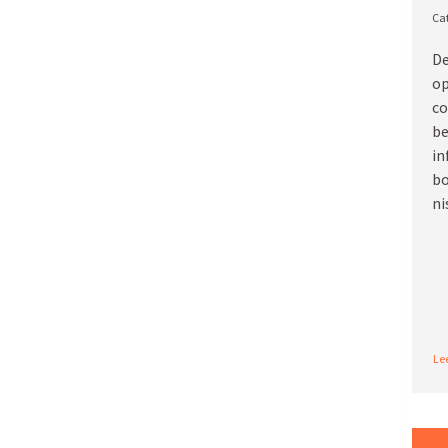
De
op
co
be
in
bo
ni
Re