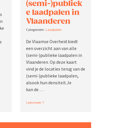
(semi-)publiek
e laadpalen in
s
Vlaanderen
an
ke
Laadpalen
De Vlaamse Overheid biedt
e
een overzicht aan van alle
(semi-)publieke laadpalen in
Vlaan­deren. Op deze kaart
vind je de locaties terug van de
(semi-)publieke laadpalen,
alsook hun densiteit.Je
kan de …
Read More