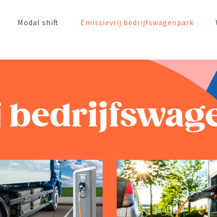
Modal shift
Emissievrij bedrijfs­wa­genpark
 bedrijfs­wa­