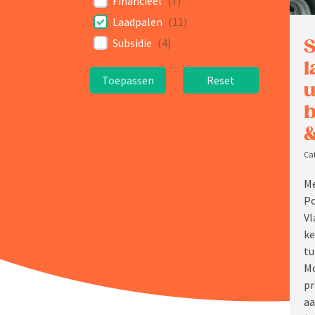
Finan­cieel
(
7
)
Laadpalen
(
11
)
S
Subsidie
(
4
)
l
Toepassen
Reset
u
b
&
Me
Po
Vl
ke
tu
Mo
pr
aa